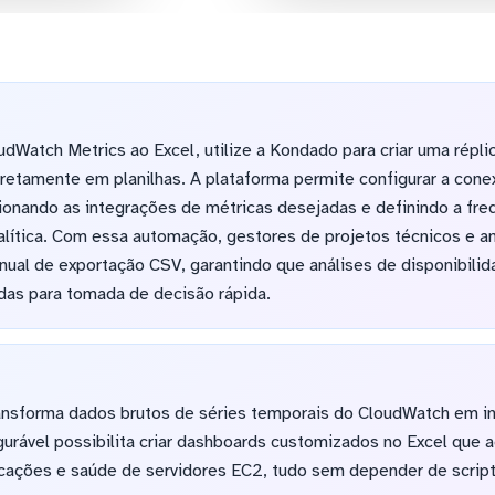
dWatch Metrics ao Excel, utilize a Kondado para criar uma répl
retamente em planilhas. A plataforma permite configurar a co
onando as integrações de métricas desejadas e definindo a fre
lítica. Com essa automação, gestores de projetos técnicos e a
ual de exportação CSV, garantindo que análises de disponibili
as para tomada de decisão rápida.
transforma dados brutos de séries temporais do CloudWatch em i
igurável possibilita criar dashboards customizados no Excel qu
plicações e saúde de servidores EC2, tudo sem depender de scr