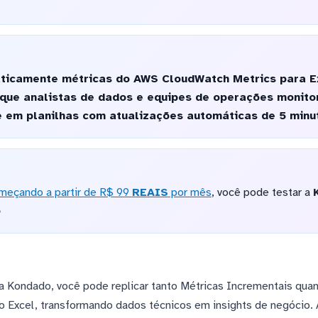
ticamente métricas do AWS CloudWatch Metrics para E
o que analistas de dados e equipes de operações monit
 em planilhas com atualizações automáticas de 5 minut
meçando a partir de R$ 99
REAIS
por mês
, você pode testar a
o
a Kondado, você pode replicar tanto Métricas Incrementais qua
do Excel, transformando dados técnicos em insights de negócio. 