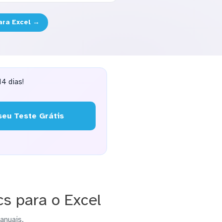
ara Excel →
4 dias!
eu Teste Grátis
s para o Excel
anuais.