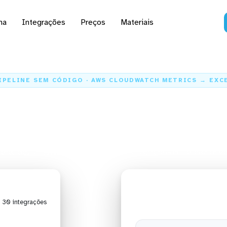
na
Integrações
Preços
Materiais
IPELINE SEM CÓDIGO · AWS CLOUDWATCH METRICS → EXC
dados do AWS CloudWat
para o Excel
onectores
AWS CloudWatch Metrics
Integração AWS CloudWatch Metr
| 30 integrações