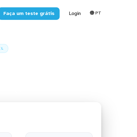
PT
Faça um teste grátis
Login
EL
ch Metrics
ics + Excel