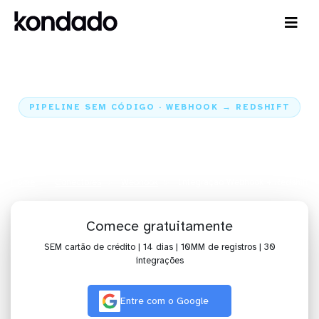
PIPELINE SEM CÓDIGO · WEBHOOK → REDSHIFT
Envie os dados do Webhook para
o Redshift
Home
Conectores
Webhook
Integração Webhook + Redshift
Comece gratuitamente
SEM cartão de crédito | 14 dias | 10MM de registros | 30
integrações
Entre com o Google