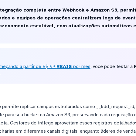
tegração completa entre Webhook e Amazon S3, permit
dados e equipes de operações centralizem logs de eve
mazenamento escalável, com atualizações automáticas e
meçando a partir de R$ 99
REAIS
por mês
, você pode testar a
o
o permite replicar campos estruturados como __kdd_request_id
e para seu bucket na Amazon S3, preservando cada requisição
pleta. Gestores de tráfego aproveitam esses registros detalhado
árias em diferentes canais digitais, enquanto líderes de vend