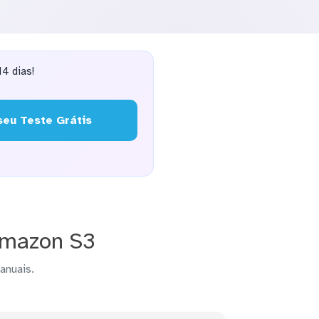
4 dias!
eu Teste Grátis
Amazon S3
anuais.