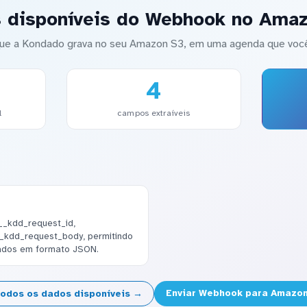
 disponíveis do Webhook no Ama
ue a Kondado grava no seu Amazon S3, em uma agenda que você
4
l
campos extraíveis
__kdd_request_id,
_kdd_request_body, permitindo
dados em formato JSON.
Enviar Webhook para Amazo
todos os dados disponíveis →