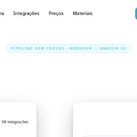
na
Integrações
Preços
Materiais
PIPELINE SEM CÓDIGO · WEBHOOK → AMAZON S3
 dados do Webhook para
S3
Home
Conectores
Webhook
Integração Webhook + Amazon S3
| 30 integrações