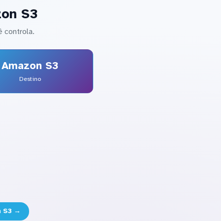
zon S3
 controla.
Amazon S3
Destino
n S3 →