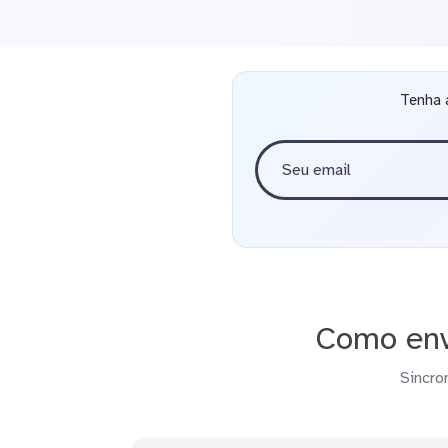
Tenha 
Como env
Sincro