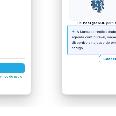
De
PostgreSQL
para
A Kondado replica dad
agenda configurável, map
disponíveis na base de or
código.
Conect
ermos de uso
e