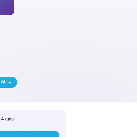
SQL →
4 dias!