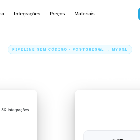
na
Integrações
Preços
Materiais
PIPELINE SEM CÓDIGO · POSTGRESQL → MYSQL
dados do PostgreSQL pa
Home
Conectores
PostgreSQL
Integração PostgreSQL + MySQL
| 30 integrações