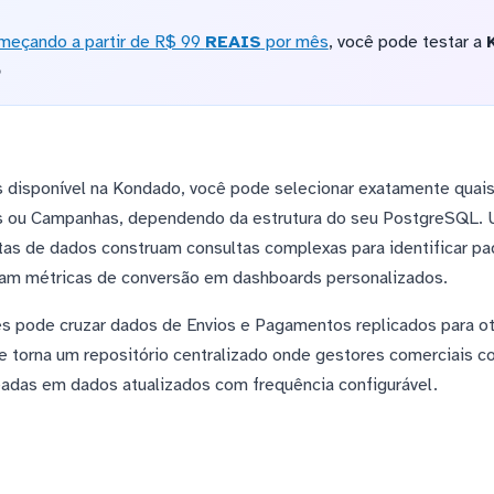
meçando a partir de R$ 99
REAIS
por mês
, você pode testar a
o
 disponível na Kondado, você pode selecionar exatamente quai
tes ou Campanhas, dependendo da estrutura do seu PostgreSQL.
tas de dados construam consultas complexas para identificar p
am métricas de conversão em dashboards personalizados.
s pode cruzar dados de Envios e Pagamentos replicados para ot
 torna um repositório centralizado onde gestores comerciais c
adas em dados atualizados com frequência configurável.