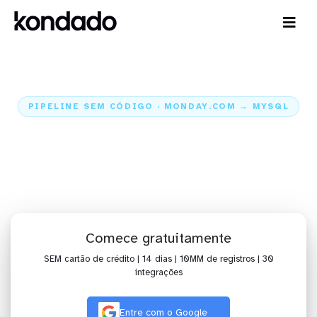
PIPELINE SEM CÓDIGO · MONDAY.COM → MYSQL
Envie os dados do monday.com
para o MySQL
Home
Conectores
monday.com
Integração monday.com + MySQL
Comece gratuitamente
SEM cartão de crédito | 14 dias | 10MM de registros | 30
integrações
Entre com o Google