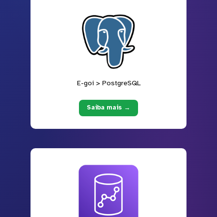
E-goi > PostgreSQL
Saiba mais →