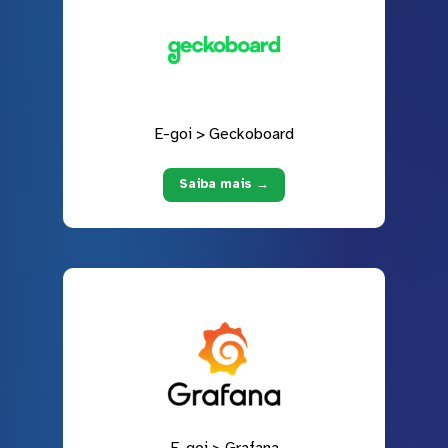
E-goi > Geckoboard
Saiba mais →
E-goi > Grafana