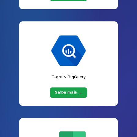
E-goi > BigQuery
Saiba mais →