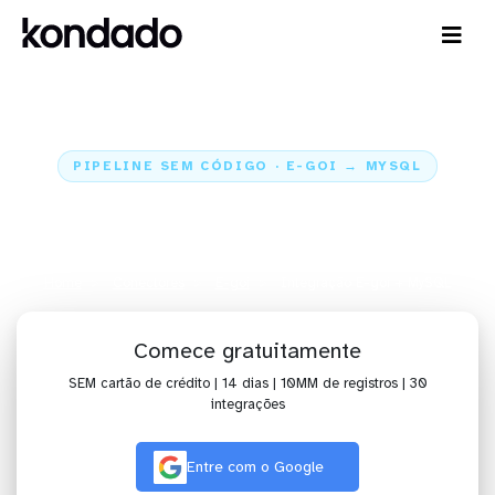
PIPELINE SEM CÓDIGO · E-GOI → MYSQL
Envie os dados do E-goi para o
MySQL
Home
Conectores
E-goi
Integração E-goi + MySQL
Comece gratuitamente
SEM cartão de crédito | 14 dias | 10MM de registros | 30
integrações
Entre com o Google