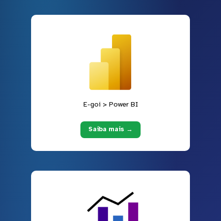
E-goi > Power BI
Saiba mais →