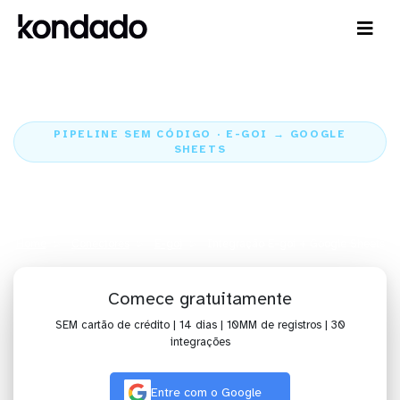
PIPELINE SEM CÓDIGO · E-GOI → GOOGLE
SHEETS
Envie os dados do E-goi para o
Google Sheets
Home
Conectores
E-goi
Integração E-goi + Google Sheets
Comece gratuitamente
SEM cartão de crédito | 14 dias | 10MM de registros | 30
integrações
Entre com o Google