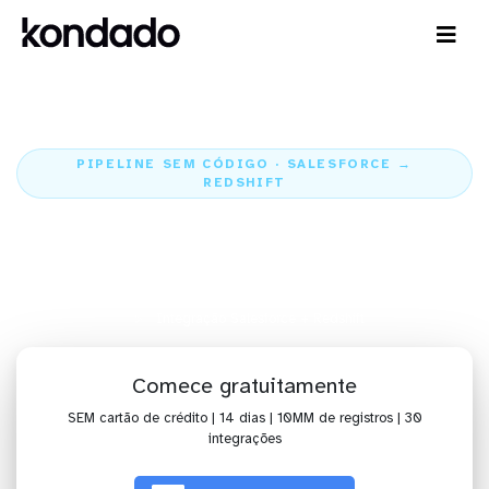
PIPELINE SEM CÓDIGO · SALESFORCE →
REDSHIFT
Envie os dados do Salesforce
para o Redshift
Home
Conectores
Salesforce
Integração Salesforce + Redshift
Comece gratuitamente
SEM cartão de crédito | 14 dias | 10MM de registros | 30
integrações