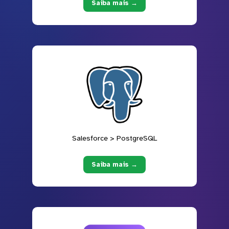
Saiba mais →
Salesforce > PostgreSQL
Saiba mais →