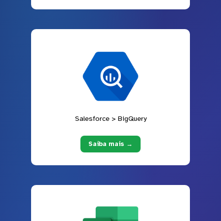
Salesforce > BigQuery
Saiba mais →