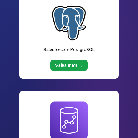
Salesforce > PostgreSQL
Saiba mais →