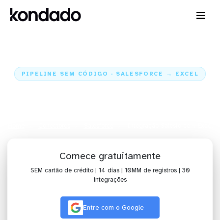
PIPELINE SEM CÓDIGO · SALESFORCE → EXCEL
Envie os dados do Salesforce
para o Excel
Home
Conectores
Salesforce
Integração Salesforce + Excel
Comece gratuitamente
SEM cartão de crédito | 14 dias | 10MM de registros | 30
integrações
Entre com o Google