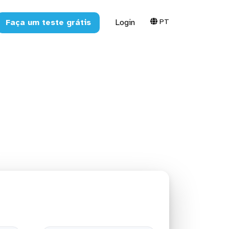
PT
Faça um teste grátis
Login
ra o Amazon
3