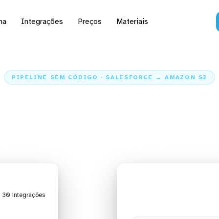
na
Integrações
Preços
Materiais
PIPELINE SEM CÓDIGO · SALESFORCE → AMAZON S3
ados do Salesforce pa
S3
Home
Conectores
Salesforce
Integração Salesforce + Amazon S
| 30 integrações