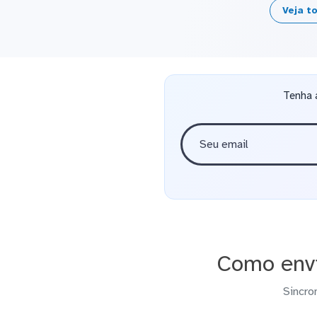
Veja t
Tenha 
Como envi
Sincro