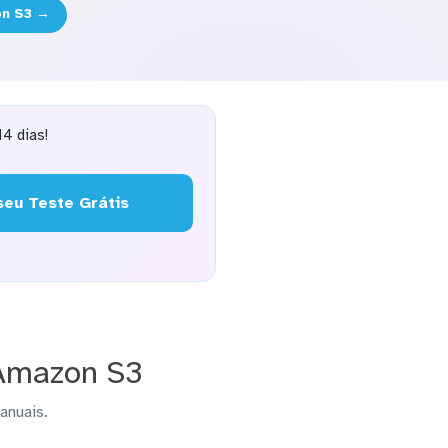
on S3 →
4 dias!
eu Teste Grátis
 Amazon S3
anuais.