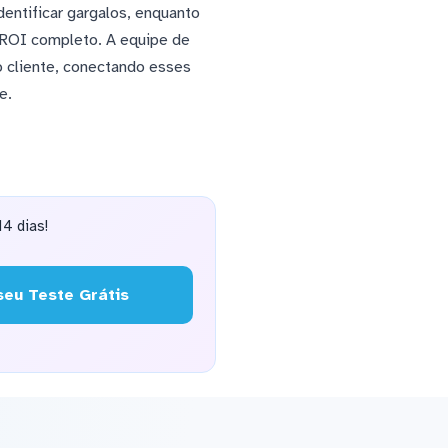
entificar gargalos, enquanto
 ROI completo. A equipe de
o cliente, conectando esses
e.
4 dias!
eu Teste Grátis