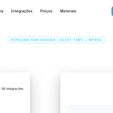
na
Integrações
Preços
Materiais
PIPELINE SEM CÓDIGO · OLIST TINY → MYSQL
dados do Olist Tiny pa
Home
Conectores
Olist Tiny
Integração Olist Tiny + MySQL
| 30 integrações