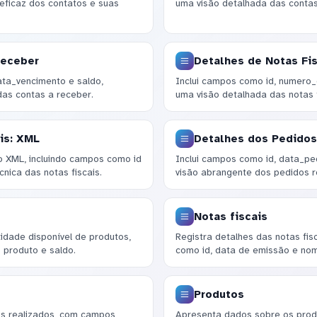
 eficaz dos contatos e suas
uma visão detalhada das contas
Receber
Detalhes de Notas Fis
ta_vencimento e saldo,
Inclui campos como id, numero
das contas a receber.
uma visão detalhada das notas f
is: XML
Detalhes dos Pedidos
 XML, incluindo campos como id
Inclui campos como id, data_pe
cnica das notas fiscais.
visão abrangente dos pedidos r
Notas fiscais
dade disponível de produtos,
Registra detalhes das notas fis
 produto e saldo.
como id, data de emissão e nom
Produtos
os realizados, com campos
Apresenta dados sobre os produ