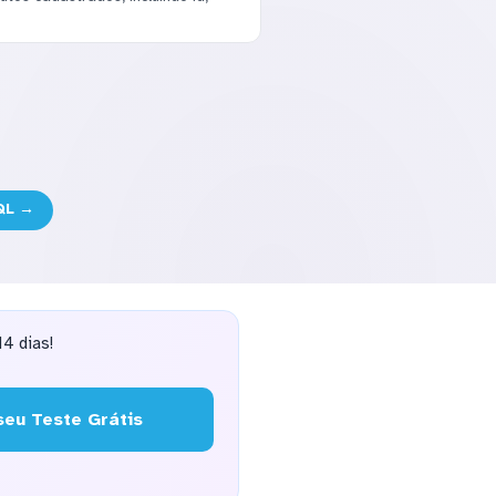
SQL →
4 dias!
eu Teste Grátis