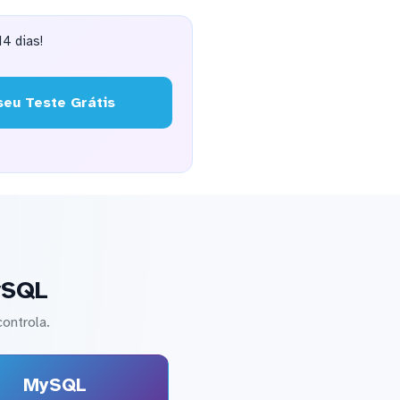
4 dias!
eu Teste Grátis
ySQL
ontrola.
MySQL