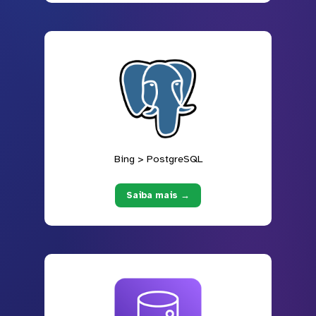
Bing > PostgreSQL
Saiba mais →