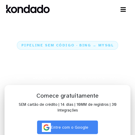
PIPELINE SEM CÓDIGO · BING → MYSQL
Envie os dados do Bing para o
MySQL
Home
Conectores
Bing
Integração Bing + MySQL
Comece gratuitamente
SEM cartão de crédito | 14 dias | 10MM de registros | 30
integrações
Entre com o Google