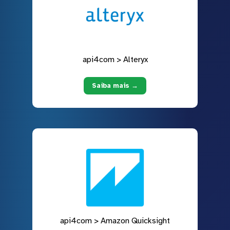
api4com > Alteryx
Saiba mais →
api4com > Amazon Quicksight