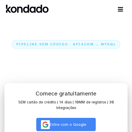
PIPELINE SEM CÓDIGO · API4COM → MYSQL
Envie os dados do api4com para
o MySQL
Home
Conectores
api4com
Integração api4com + MySQL
Comece gratuitamente
SEM cartão de crédito | 14 dias | 10MM de registros | 30
integrações
Entre com o Google