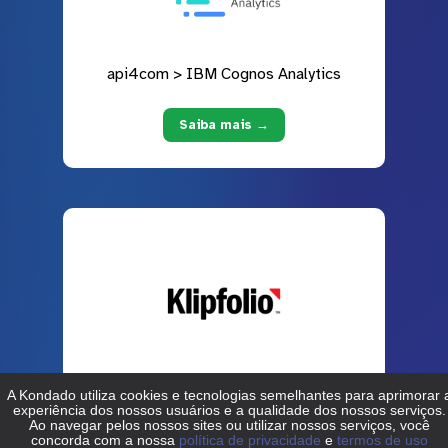
api4com > IBM Cognos Analytics
Saiba mais →
api4com > Klipfolio
Saiba mais →