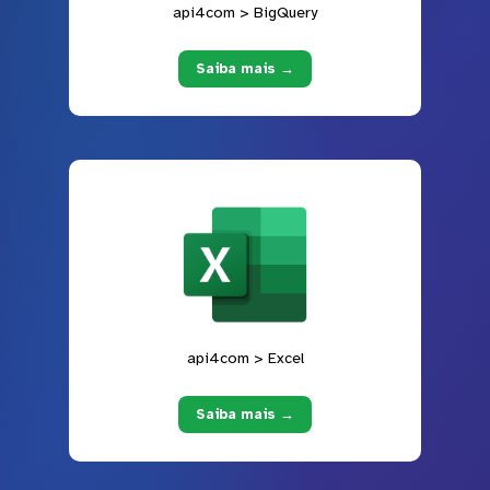
api4com > BigQuery
Saiba mais →
api4com > Excel
Saiba mais →