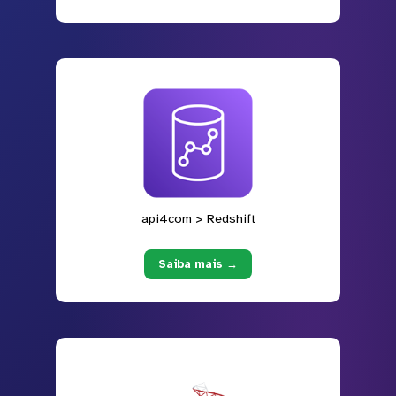
api4com > Redshift
Saiba mais →