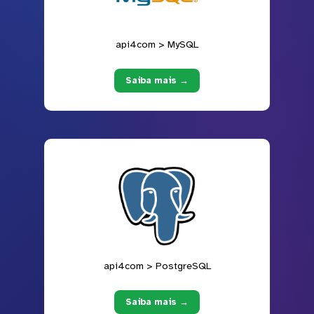
api4com > MySQL
Saiba mais →
api4com > PostgreSQL
Saiba mais →