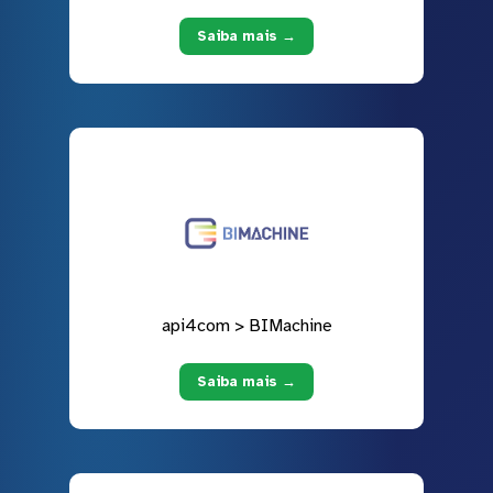
Saiba mais →
api4com > BIMachine
Saiba mais →