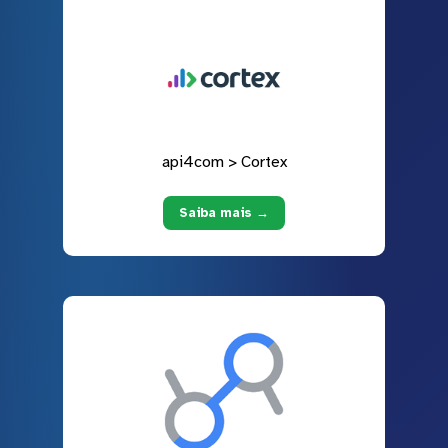
api4com > Cortex
Saiba mais →