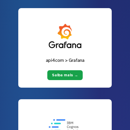
api4com > Grafana
Saiba mais →