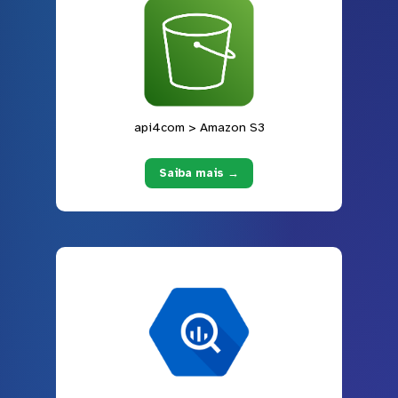
api4com > Amazon S3
Saiba mais →