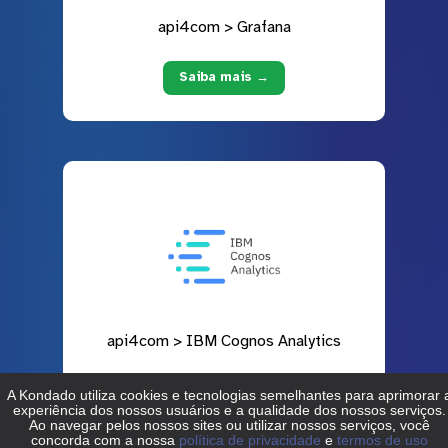
api4com > Grafana
Saiba mais →
api4com > IBM Cognos Analytics
Saiba mais →