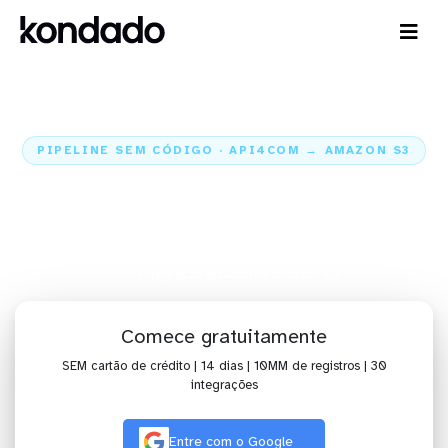
PIPELINE SEM CÓDIGO · API4COM → AMAZON S3
Envie os dados do api4com para
o Amazon S3
Home
Conectores
api4com
Integração api4com + Amazon S3
Comece gratuitamente
SEM cartão de crédito | 14 dias | 10MM de registros | 30
integrações
Entre com o Google