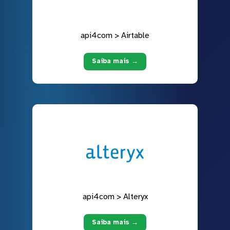
api4com > Airtable
Saiba mais →
api4com > Alteryx
Saiba mais →