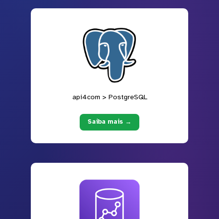
api4com > PostgreSQL
Saiba mais →