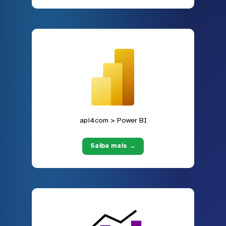
api4com > Power BI
Saiba mais →