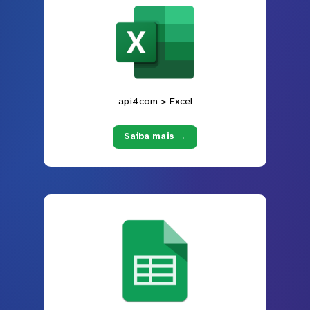
api4com > Excel
Saiba mais →