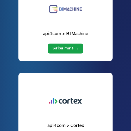
api4com > BIMachine
Saiba mais →
api4com > Cortex