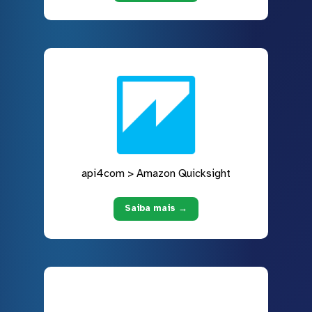
api4com > Amazon Quicksight
Saiba mais →