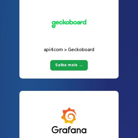
api4com > Geckoboard
Saiba mais →