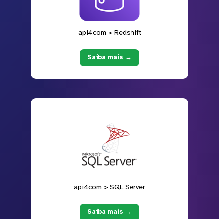
api4com > Redshift
Saiba mais →
api4com > SQL Server
Saiba mais →