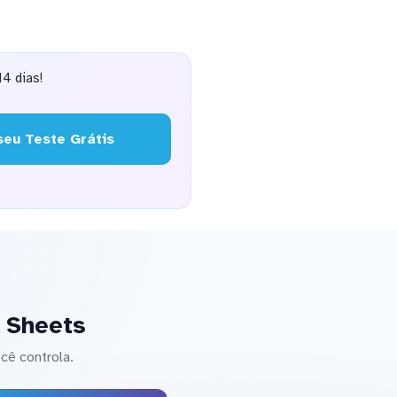
4 dias!
eu Teste Grátis
 Sheets
cê controla.