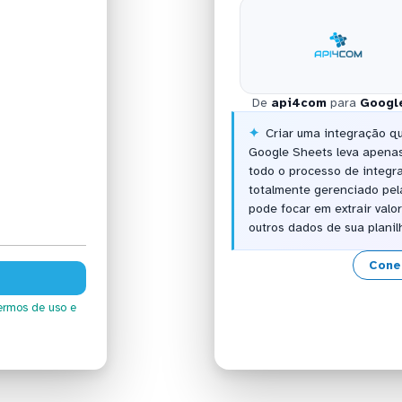
De
api4com
para
Googl
Criar uma integração q
Google Sheets leva apenas
todo o processo de integ
totalmente gerenciado pel
pode focar em extrair val
outros dados de sua plani
Cone
ermos de uso
e