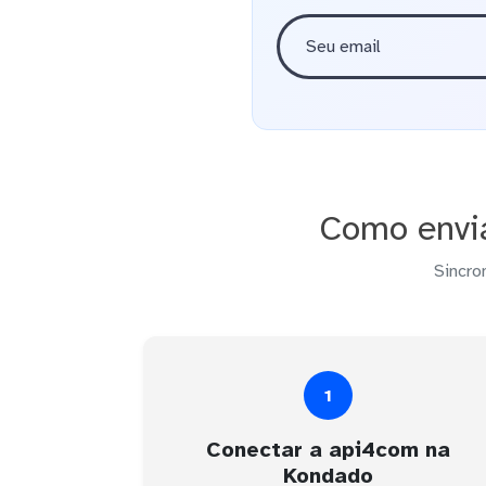
Como envi
Sincro
1
Conectar a api4com na
Kondado