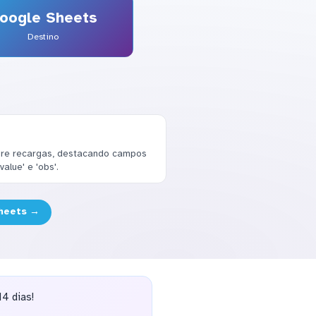
oogle Sheets
Destino
bre recargas, destacando campos
value' e 'obs'.
Sheets →
4 dias!