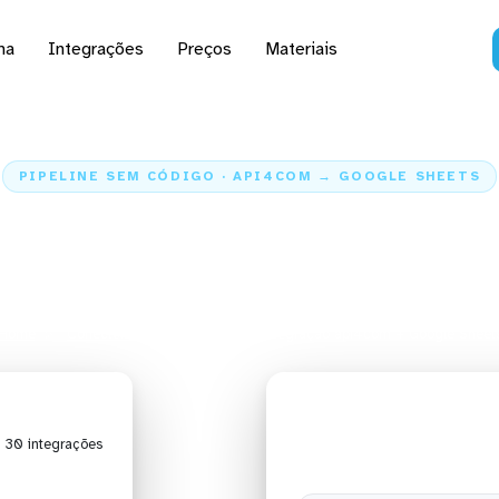
na
Integrações
Preços
Materiais
PIPELINE SEM CÓDIGO · API4COM → GOOGLE SHEETS
 dados do api4com para
Sheets
Home
Conectores
api4com
Integração api4com + Google Sheet
| 30 integrações