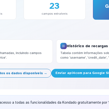
23
G
is
campos extraíveis
Histórico de recargas
chamadas, incluindo campos
Tabela contém informações so
rice'.
como 'username', 'credit_date', '
Enviar api4com para Google 
dos os dados disponíveis →
acesso a todas as funcionalidades da Kondado gratuitamente por 1