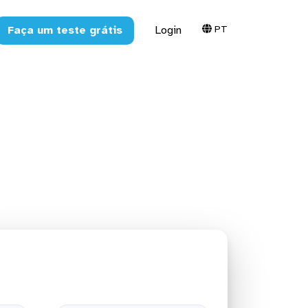
PT
Faça um teste grátis
Login
 o Google
s