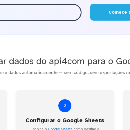
Comece s
ar dados do api4com para o Goo
nize dados automaticamente — sem código, sem exportações m
2
Configurar o Google Sheets
Escolha o
Google Sheets
como destino e