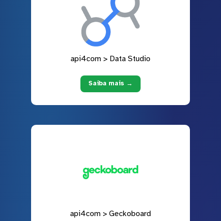
api4com > Data Studio
Saiba mais →
api4com > Geckoboard