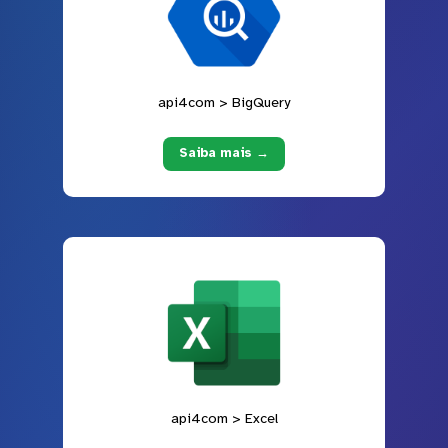
api4com > BigQuery
Saiba mais →
api4com > Excel