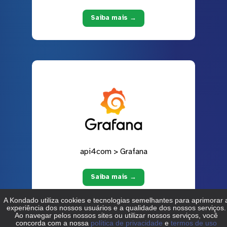
Saiba mais →
api4com > Grafana
Saiba mais →