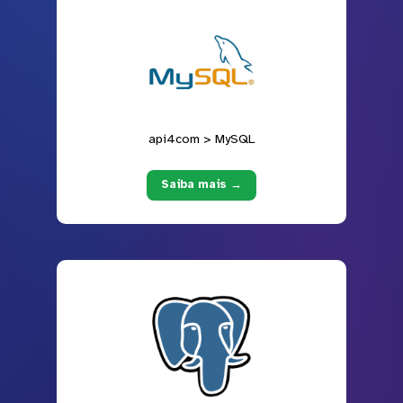
api4com > MySQL
Saiba mais →