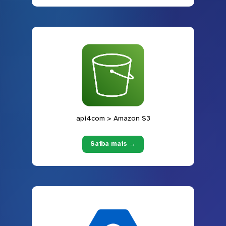
api4com > Amazon S3
Saiba mais →