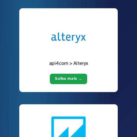
api4com > Alteryx
Saiba mais →