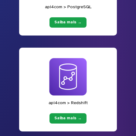
api4com > PostgreSQL
Saiba mais →
api4com > Redshift
Saiba mais →