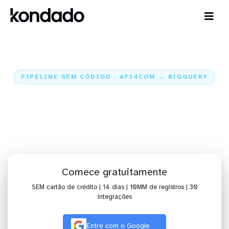
PIPELINE SEM CÓDIGO · API4COM → BIGQUERY
Envie os dados do api4com para
o BigQuery
Home
Conectores
api4com
Integração api4com + BigQuery
Comece gratuitamente
SEM cartão de crédito | 14 dias | 10MM de registros | 30
integrações
Entre com o Google