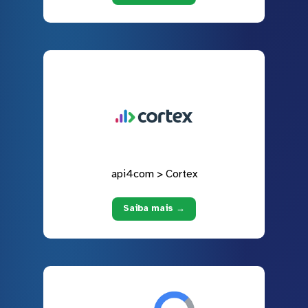
api4com > Cortex
Saiba mais →