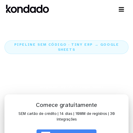
PIPELINE SEM CÓDIGO · TINY ERP → GOOGLE
SHEETS
Envie os dados do Tiny ERP para
o Google Sheets
Home
Conectores
Tiny ERP
Integração Tiny ERP + Google Sheets
Comece gratuitamente
SEM cartão de crédito | 14 dias | 10MM de registros | 30
integrações