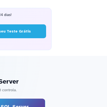
4 dias!
eu Teste Grátis
Server
 controla.
SQL Server