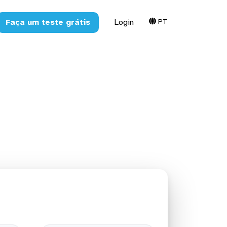
PT
Faça um teste grátis
Login
ra o SQL