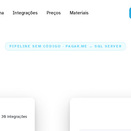
na
Integrações
Preços
Materiais
PIPELINE SEM CÓDIGO · PAGAR.ME → SQL SERVER
s dados do Pagar.me pa
Server
Home
Conectores
Pagar.me
Integração Pagar.me + SQL Server
| 30 integrações