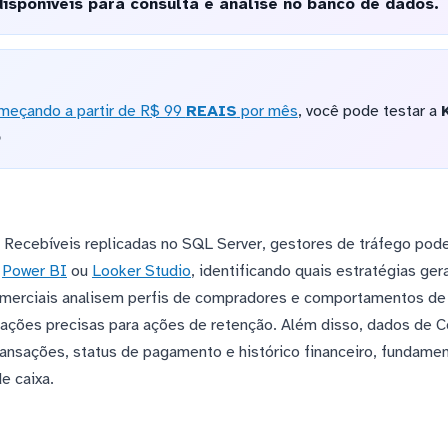
disponíveis para consulta e análise no banco de dados.
meçando a partir de R$ 99
REAIS
por mês
, você pode testar a
o
 Recebíveis replicadas no SQL Server, gestores de tráfego pod
m
Power BI
ou
Looker Studio
, identificando quais estratégias ge
omerciais analisem perfis de compradores e comportamentos d
ações precisas para ações de retenção. Além disso, dados de C
sações, status de pagamento e histórico financeiro, fundament
e caixa.