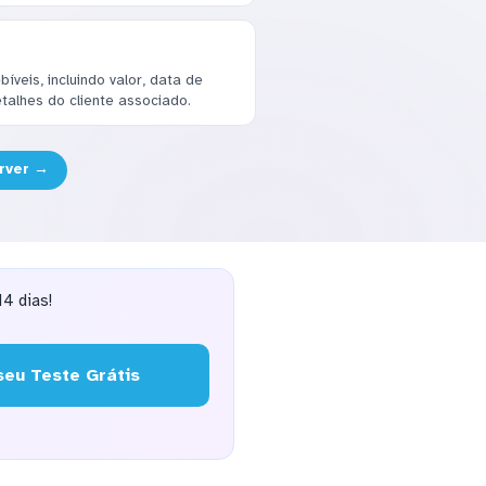
veis, incluindo valor, data de
talhes do cliente associado.
rver →
4 dias!
eu Teste Grátis