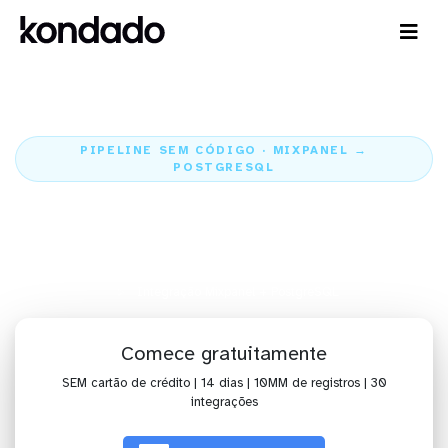
PIPELINE SEM CÓDIGO · MIXPANEL →
POSTGRESQL
Envie os dados do Mixpanel para
o PostgreSQL
Home
Conectores
Mixpanel
Integração Mixpanel + PostgreSQL
Comece gratuitamente
SEM cartão de crédito | 14 dias | 10MM de registros | 30
integrações