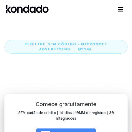
PIPELINE SEM CÓDIGO · MICROSOFT
ADVERTISING → MYSQL
Envie os dados do Microsoft
Advertising para o MySQL
Home
Conectores
Microsoft Advertising
Integração Microsoft Advertising + MySQL
Comece gratuitamente
SEM cartão de crédito | 14 dias | 10MM de registros | 30
integrações