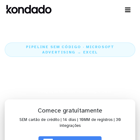
PIPELINE SEM CÓDIGO · MICROSOFT
ADVERTISING → EXCEL
Envie os dados do Microsoft
Advertising para o Excel
Home
Conectores
Microsoft Advertising
Integração Microsoft Advertising + Excel
Comece gratuitamente
SEM cartão de crédito | 14 dias | 10MM de registros | 30
integrações