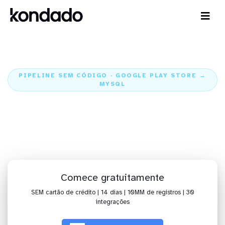
PIPELINE SEM CÓDIGO · GOOGLE PLAY STORE →
MYSQL
Envie os dados do Google Play
Store para o MySQL
Home
Conectores
Google Play Store
Integração Google Play Store + MySQL
Comece gratuitamente
SEM cartão de crédito | 14 dias | 10MM de registros | 30
integrações