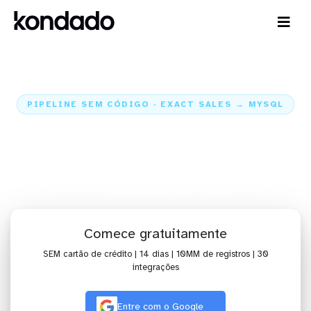
PIPELINE SEM CÓDIGO · EXACT SALES → MYSQL
Envie os dados do Exact Sales
para o MySQL
Home
Conectores
Exact Sales
Integração Exact Sales + MySQL
Comece gratuitamente
SEM cartão de crédito | 14 dias | 10MM de registros | 30
integrações
Entre com o Google