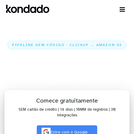
PIPELINE SEM CÓDIGO · CLICKUP → AMAZON S3
Envie os dados do ClickUp para o
Amazon S3
Home
Conectores
ClickUp
Integração ClickUp + Amazon S3
Comece gratuitamente
SEM cartão de crédito | 14 dias | 10MM de registros | 30
integrações
Entre com o Google