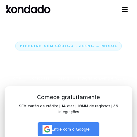
PIPELINE SEM CÓDIGO · ZEENG → MYSQL
Envie os dados da Zeeng para o
MySQL
Home
Conectores
Zeeng
Integração Zeeng + MySQL
Comece gratuitamente
SEM cartão de crédito | 14 dias | 10MM de registros | 30
integrações
Entre com o Google