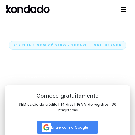
PIPELINE SEM CÓDIGO · ZEENG → SQL SERVER
Envie os dados da Zeeng para o
SQL Server
Home
Conectores
Zeeng
Integração Zeeng + SQL Server
Comece gratuitamente
SEM cartão de crédito | 14 dias | 10MM de registros | 30
integrações
Entre com o Google