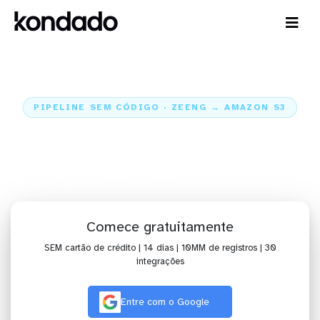
PIPELINE SEM CÓDIGO · ZEENG → AMAZON S3
Envie os dados da Zeeng para o
Amazon S3
Home
Conectores
Zeeng
Integração Zeeng + Amazon S3
Comece gratuitamente
SEM cartão de crédito | 14 dias | 10MM de registros | 30
integrações
Entre com o Google