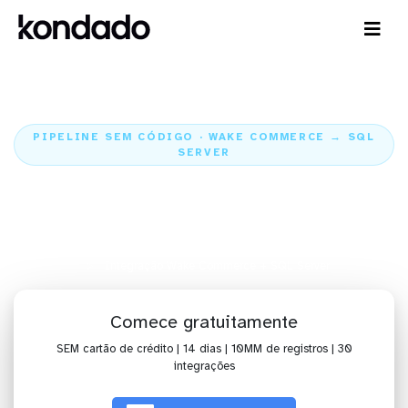
PIPELINE SEM CÓDIGO · WAKE COMMERCE → SQL
SERVER
Envie os dados do Wake
Commerce para o SQL Server
Home
Conectores
Wake Commerce
Integração Wake Commerce + SQL Server
Comece gratuitamente
SEM cartão de crédito | 14 dias | 10MM de registros | 30
integrações