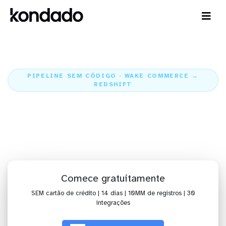
PIPELINE SEM CÓDIGO · WAKE COMMERCE →
REDSHIFT
Envie os dados do Wake
Commerce para o Redshift
Home
Conectores
Wake Commerce
Integração Wake Commerce + Redshift
Comece gratuitamente
SEM cartão de crédito | 14 dias | 10MM de registros | 30
integrações