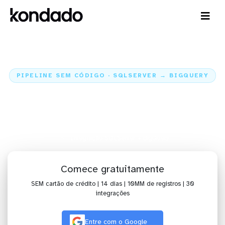
PIPELINE SEM CÓDIGO · SQLSERVER → BIGQUERY
Envie os dados do SQLServer
para o BigQuery
Home
Conectores
SQLServer
Integração SQLServer + BigQuery
Comece gratuitamente
SEM cartão de crédito | 14 dias | 10MM de registros | 30
integrações
Entre com o Google