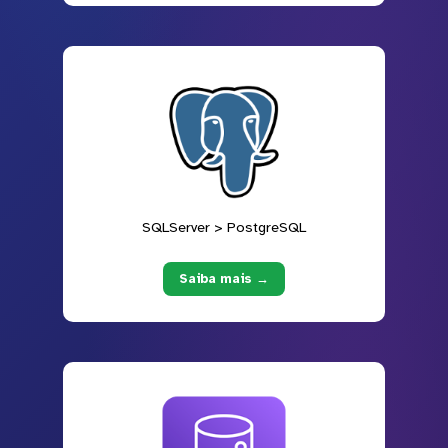
SQLServer > PostgreSQL
Saiba mais →