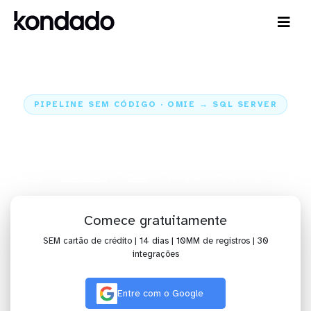
PIPELINE SEM CÓDIGO · OMIE → SQL SERVER
Envie os dados da Omie para o
SQL Server
Home
Conectores
Omie
Integração Omie + SQL Server
Comece gratuitamente
SEM cartão de crédito | 14 dias | 10MM de registros | 30
integrações
Entre com o Google