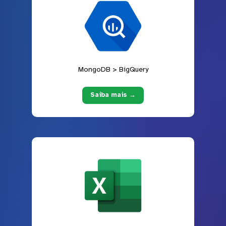
MongoDB > BigQuery
Saiba mais →