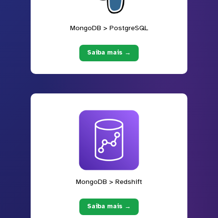
MongoDB > PostgreSQL
Saiba mais →
MongoDB > Redshift
Saiba mais →