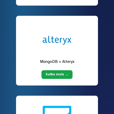
MongoDB > Alteryx
Saiba mais →