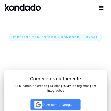
PIPELINE SEM CÓDIGO · MONGODB → MYSQL
Envie os dados do MongoDB para
o MySQL
Home
Conectores
MongoDB
Integração MongoDB + MySQL
Comece gratuitamente
SEM cartão de crédito | 14 dias | 10MM de registros | 30
integrações
Entre com o Google