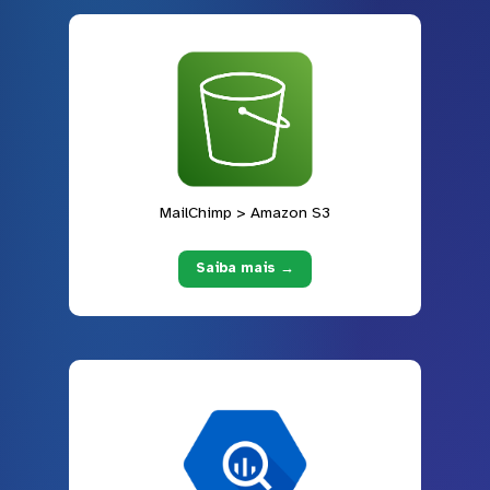
MailChimp > Amazon S3
Saiba mais →