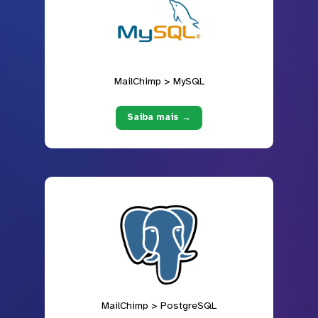
MailChimp > MySQL
Saiba mais →
MailChimp > PostgreSQL