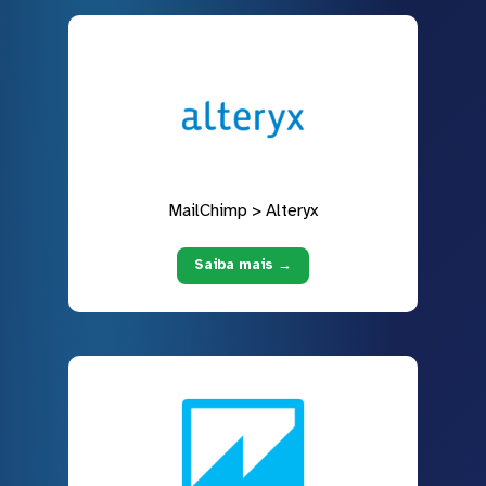
MailChimp > Alteryx
Saiba mais →