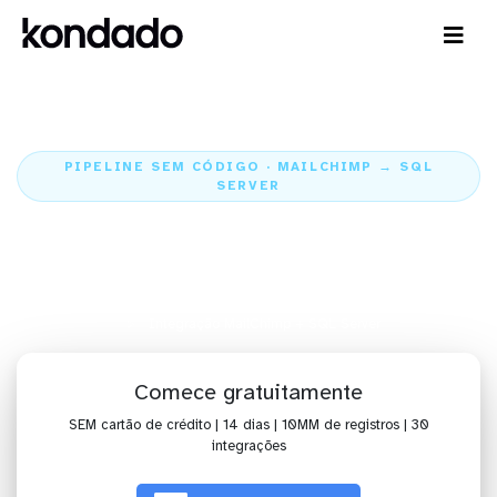
PIPELINE SEM CÓDIGO · MAILCHIMP → SQL
SERVER
Envie os dados do MailChimp
para o SQL Server
Home
Conectores
MailChimp
Integração MailChimp + SQL Server
Comece gratuitamente
SEM cartão de crédito | 14 dias | 10MM de registros | 30
integrações