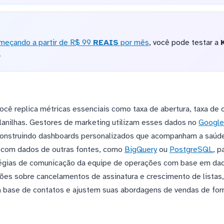
meçando a partir de R$ 99
REAIS
por mês
, você pode testar a
o
ocê replica métricas essenciais como taxa de abertura, taxa de 
lanilhas. Gestores de marketing utilizam esses dados no
Google
 construindo dashboards personalizados que acompanham a saúd
 com dados de outras fontes, como
BigQuery
ou
PostgreSQL
, p
tégias de comunicação da equipe de operações com base em da
ações sobre cancelamentos de assinatura e crescimento de listas
da base de contatos e ajustem suas abordagens de vendas de f