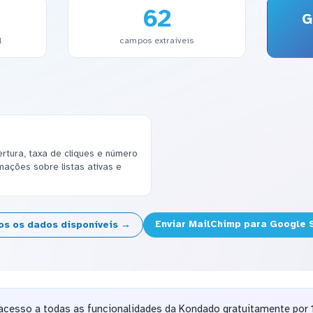
62
G
l
campos extraíveis
tura, taxa de cliques e número
mações sobre listas ativas e
Enviar MailChimp para Google
os os dados disponíveis →
acesso a todas as funcionalidades da Kondado gratuitamente por 1