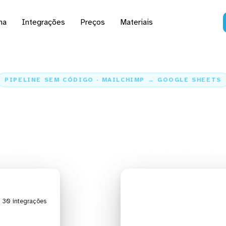
na
Integrações
Preços
Materiais
PIPELINE SEM CÓDIGO · MAILCHIMP → GOOGLE SHEETS
dados do MailChimp par
Sheets
ome
Conectores
MailChimp
Integração MailChimp + Google Shee
| 30 integrações