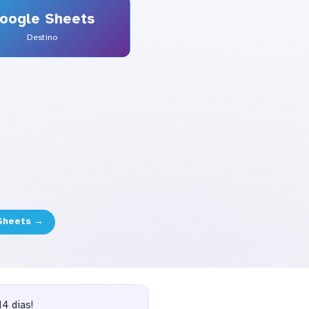
oogle Sheets
Destino
 Sheets →
4 dias!