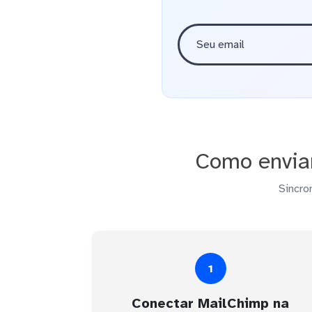
Como envia
Sincro
1
Conectar MailChimp na