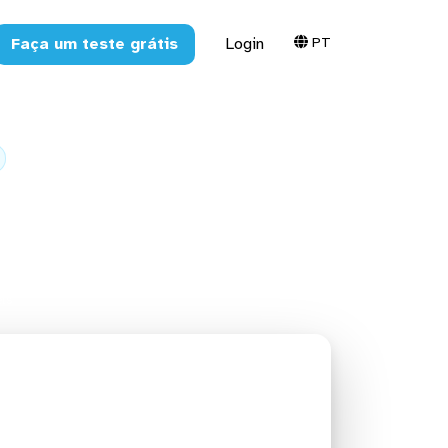
PT
Faça um teste grátis
Login
a o Google
ts