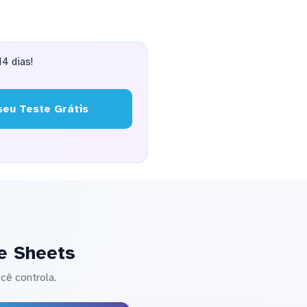
4 dias!
eu Teste Grátis
e Sheets
cê controla.