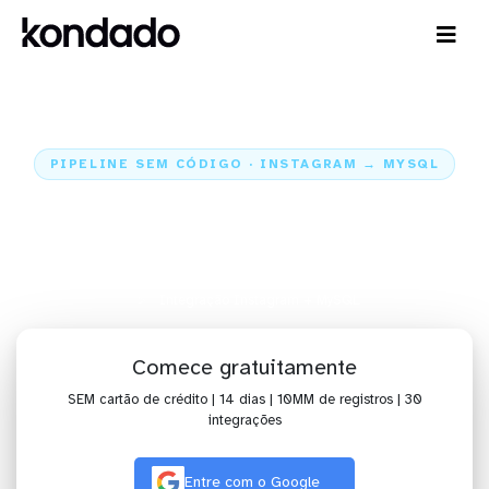
PIPELINE SEM CÓDIGO · INSTAGRAM → MYSQL
Envie os dados do Instagram
para o MySQL
Home
Conectores
Instagram
Integração Instagram + MySQL
Comece gratuitamente
SEM cartão de crédito | 14 dias | 10MM de registros | 30
integrações
Entre com o Google