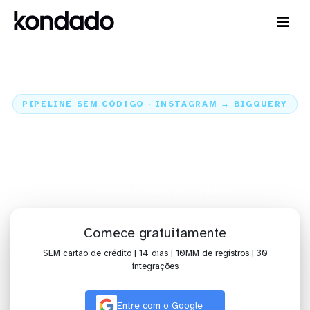
PIPELINE SEM CÓDIGO · INSTAGRAM → BIGQUERY
Envie os dados do Instagram
para o BigQuery
Home
Conectores
Instagram
Integração Instagram + BigQuery
Comece gratuitamente
SEM cartão de crédito | 14 dias | 10MM de registros | 30
integrações
Entre com o Google