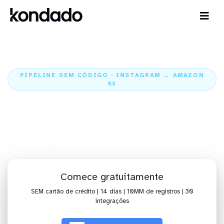
PIPELINE SEM CÓDIGO · INSTAGRAM → AMAZON
S3
Envie os dados do Instagram
para o Amazon S3
Home
Conectores
Instagram
Integração Instagram + Amazon S3
Comece gratuitamente
SEM cartão de crédito | 14 dias | 10MM de registros | 30
integrações