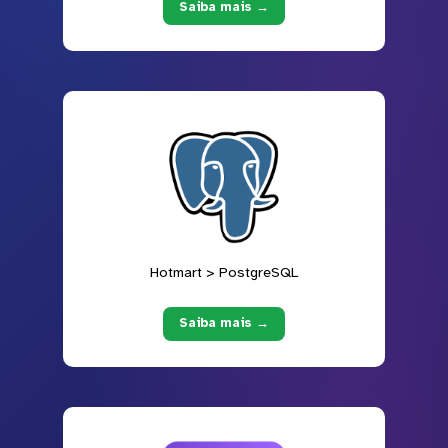
Saiba mais →
Hotmart > PostgreSQL
Saiba mais →