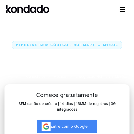
PIPELINE SEM CÓDIGO · HOTMART → MYSQL
Envie os dados do Hotmart para
o MySQL
Home
Conectores
Hotmart
Integração Hotmart + MySQL
Comece gratuitamente
SEM cartão de crédito | 14 dias | 10MM de registros | 30
integrações
Entre com o Google