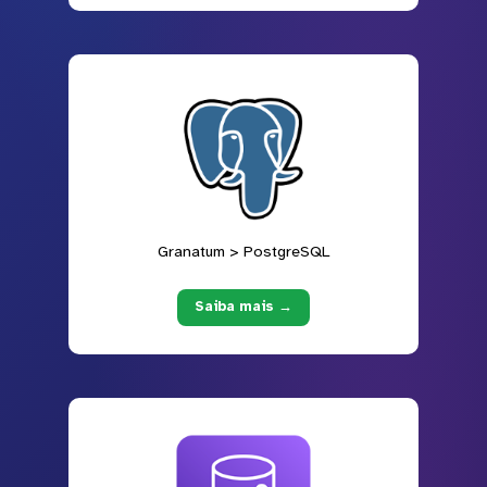
Granatum > PostgreSQL
Saiba mais →