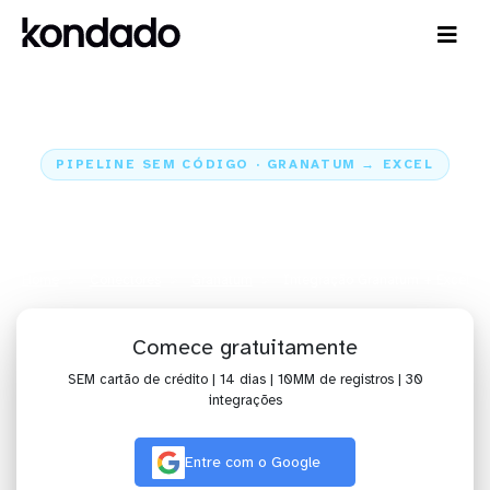
PIPELINE SEM CÓDIGO · GRANATUM → EXCEL
Envie os dados do Granatum
para o Excel
Home
Conectores
Granatum
Integração Granatum + Excel
Comece gratuitamente
SEM cartão de crédito | 14 dias | 10MM de registros | 30
integrações
Entre com o Google