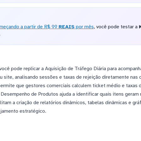
meçando a partir de R$ 99
REAIS
por mês
, você pode testar a
o
ocê pode replicar a Aquisição de Tráfego Diária para acompanha
eu site, analisando sessões e taxas de rejeição diretamente nas 
ermite que gestores comerciais calculem ticket médio e taxas 
e Desempenho de Produtos ajuda a identificar quais itens geram 
litam a criação de relatórios dinâmicos, tabelas dinâmicas e gr
jamento estratégico.