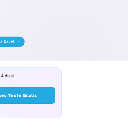
ra Excel →
4 dias!
eu Teste Grátis