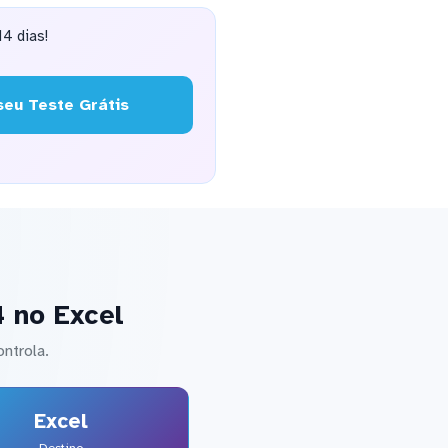
4 dias!
eu Teste Grátis
 no Excel
ntrola.
Excel
Destino