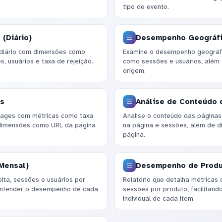
tipo de evento.
(Diário)
Desempenho Geográfi
 diário com dimensões como
Examine o desempenho geográfic
, usuários e taxa de rejeição.
como sessões e usuários, além
origem.
es
Análise de Conteúdo 
pages com métricas como taxa
Analise o conteúdo das página
 dimensões como URL da página
na página e sessões, além de d
página.
Mensal)
Desempenho de Prod
eita, sessões e usuários por
Relatório que detalha métricas 
 entender o desempenho de cada
sessões por produto, facilitan
individual de cada item.