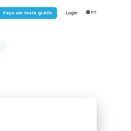
PT
Faça um teste grátis
Login
L
ytics GA4
 + Excel