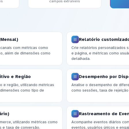
is
campos extraíveis
(Mensal)
Relatório customizado
 canais com métricas como
Crie relatórios personalizados
ção, além de dimensões como
e página, e métricas como usuá
detalhada.
tivo e Região
Desempenho por Dispo
o e região, utilizando métricas
Analise o desempenho de difere
 dimensões como tipo de
como sessões, taxa de rejeição
rio)
Rastreamento de Event
mmerce, utilizando métricas como
Acompanhe eventos diários co
s e taxa de conversão.
eventos, usuários únicos e en