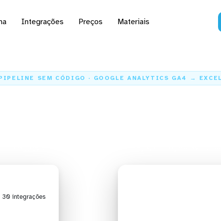
na
Integrações
Preços
Materiais
PIPELINE SEM CÓDIGO · GOOGLE ANALYTICS GA4 → EXCE
 dados do Google Anal
para o Excel
Conectores
Google Analytics GA4
Integração Google Analytics GA4
| 30 integrações