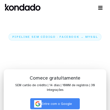
PIPELINE SEM CÓDIGO · FACEBOOK → MYSQL
Envie os dados do Facebook para
o MySQL
Home
Conectores
Facebook
Integração Facebook + MySQL
Comece gratuitamente
SEM cartão de crédito | 14 dias | 10MM de registros | 30
integrações
Entre com o Google