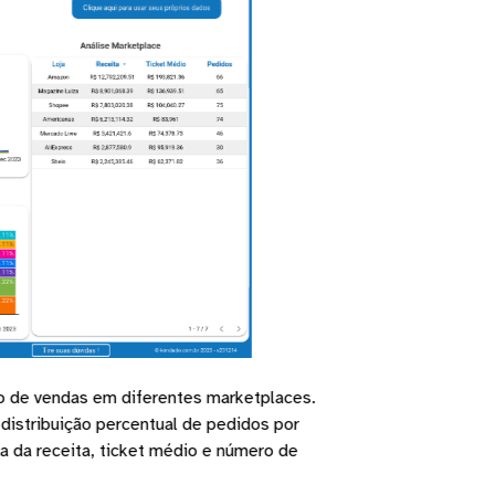
lhamento do desempenho de vendas dos produtos. Esta página 
da, custo total e margem bruta, permitindo uma compreensão 