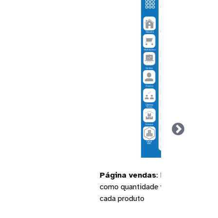
apresenta informações
clara do desempenho de