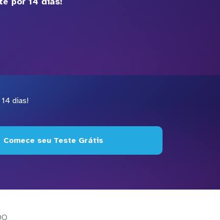
e por 14 dias!
14 dias!
Comece seu Teste Grátis
DO