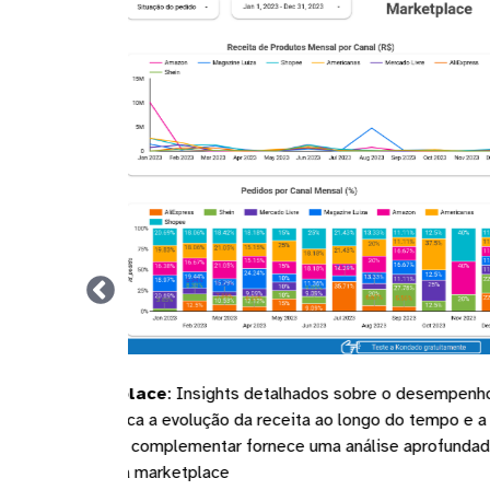
Página vendas
:
Deta
como quantidade vendi
cada produto