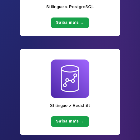
Stilingue > PostgreSQL
Saiba mais →
Stilingue > Redshift
Saiba mais →