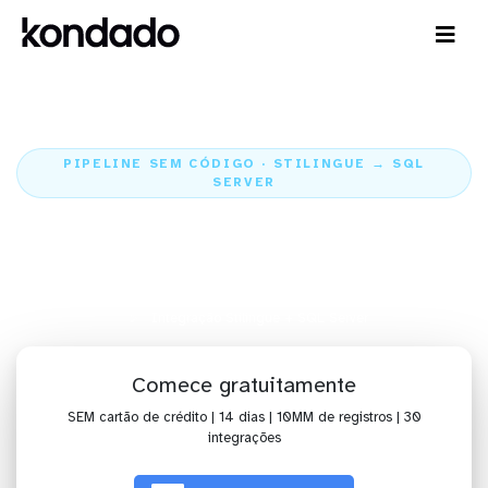
PIPELINE SEM CÓDIGO · STILINGUE → SQL
SERVER
Envie os dados do Stilingue para
o SQL Server
Home
Conectores
Stilingue
Integração Stilingue + SQL Server
Comece gratuitamente
SEM cartão de crédito | 14 dias | 10MM de registros | 30
integrações