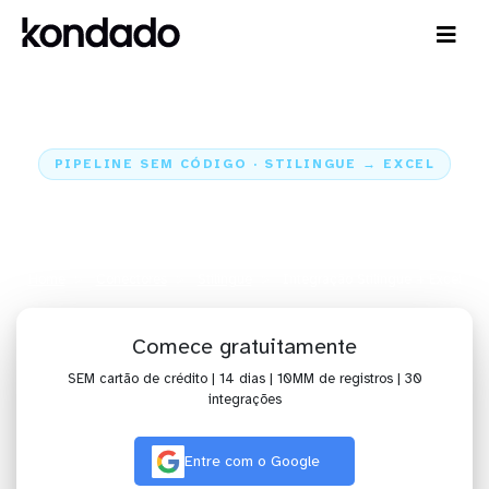
PIPELINE SEM CÓDIGO · STILINGUE → EXCEL
Envie os dados do Stilingue para
o Excel
Home
Conectores
Stilingue
Integração Stilingue + Excel
Comece gratuitamente
SEM cartão de crédito | 14 dias | 10MM de registros | 30
integrações
Entre com o Google