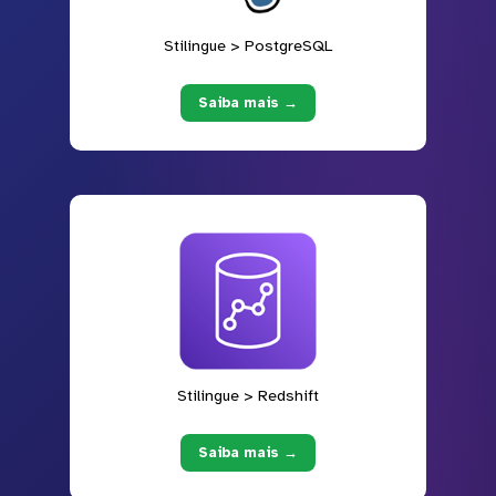
Stilingue > PostgreSQL
Saiba mais →
Stilingue > Redshift
Saiba mais →