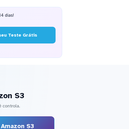
4 dias!
eu Teste Grátis
zon S3
 controla.
Amazon S3