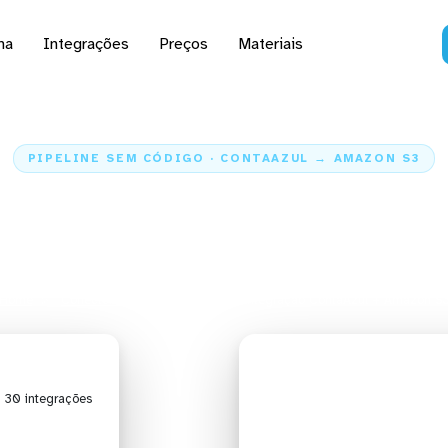
na
Integrações
Preços
Materiais
PIPELINE SEM CÓDIGO · CONTAAZUL → AMAZON S3
dados da ContaAzul par
S3
Home
Conectores
ContaAzul
Integração ContaAzul + Amazon S
| 30 integrações