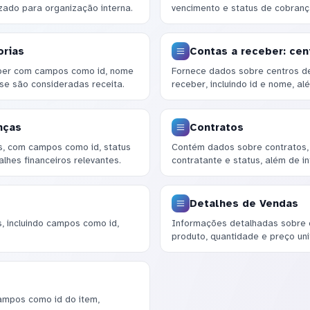
zado para organização interna.
vencimento e status de cobrança
orias
Contas a receber: cen
ceber com campos como id, nome
Fornece dados sobre centros de
se são consideradas receita.
receber, incluindo id e nome, al
nças
Contratos
s, com campos como id, status
Contém dados sobre contratos, 
lhes financeiros relevantes.
contratante e status, além de i
Detalhes de Vendas
 incluindo campos como id,
Informações detalhadas sobre 
produto, quantidade e preço unit
 campos como id do item,