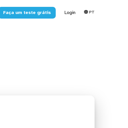
PT
Faça um teste grátis
Login
a o Amazon
3