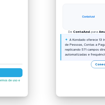
De
ContaAzul
para
Ama
A Kondado oferece 13 i
de Pessoas, Contas a Paga
replicando 571 campos di
automatizadas e frequênci
Conec
ermos de uso
e