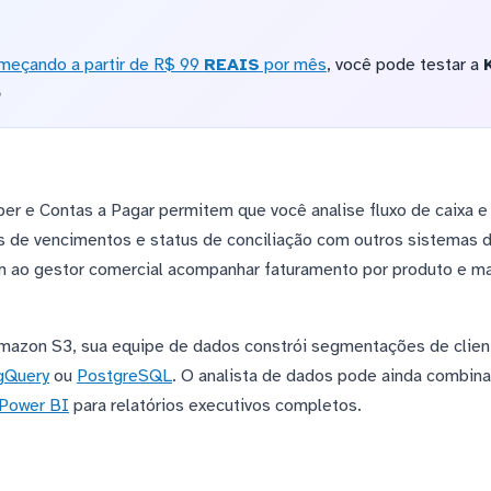
meçando a partir de R$ 99
REAIS
por mês
, você pode testar a
o
er e Contas a Pagar permitem que você analise fluxo de caixa e
 de vencimentos e status de conciliação com outros sistemas 
am ao gestor comercial acompanhar faturamento por produto e m
azon S3, sua equipe de dados constrói segmentações de clien
gQuery
ou
PostgreSQL
. O analista de dados pode ainda combin
Power BI
para relatórios executivos completos.