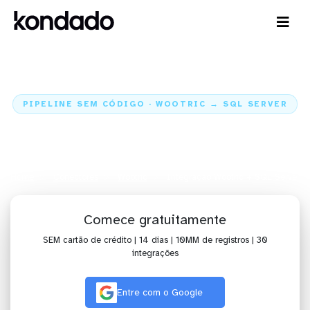
PIPELINE SEM CÓDIGO · WOOTRIC → SQL SERVER
Envie os dados do Wootric para o
SQL Server
Home
Conectores
Wootric
Integração Wootric + SQL Server
Comece gratuitamente
SEM cartão de crédito | 14 dias | 10MM de registros | 30
integrações
Entre com o Google