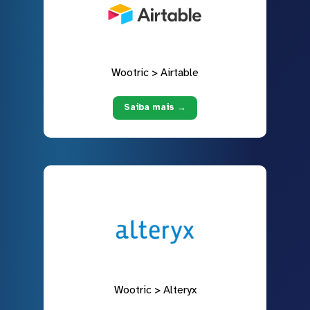
Wootric > Airtable
Saiba mais →
Wootric > Alteryx