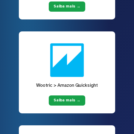
Saiba mais →
Wootric > Amazon Quicksight
Saiba mais →