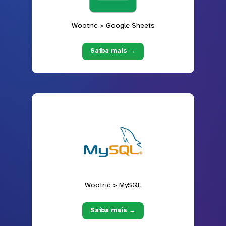
Wootric > Google Sheets
Saiba mais →
Wootric > MySQL
Saiba mais →