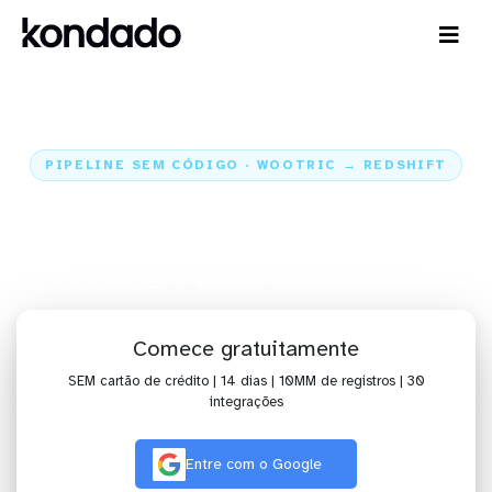
PIPELINE SEM CÓDIGO · WOOTRIC → REDSHIFT
Envie os dados do Wootric para o
Redshift
Home
Conectores
Wootric
Integração Wootric + Redshift
Comece gratuitamente
SEM cartão de crédito | 14 dias | 10MM de registros | 30
integrações
Entre com o Google