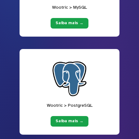
Wootric > MySQL
Saiba mais →
Wootric > PostgreSQL
Saiba mais →