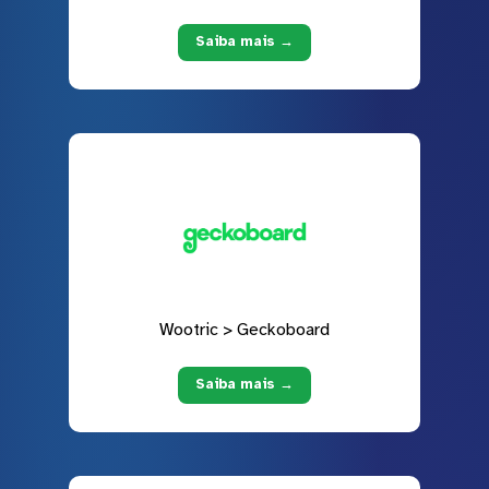
Saiba mais →
Wootric > Geckoboard
Saiba mais →