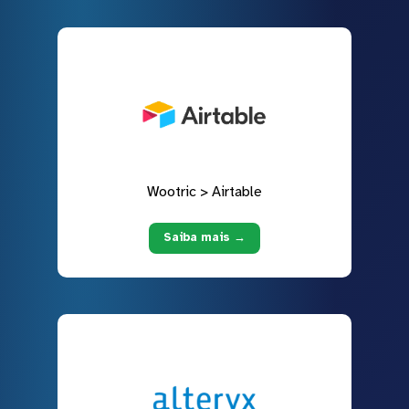
Wootric > Airtable
Saiba mais →