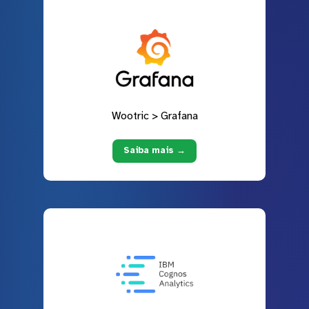
Wootric > Grafana
Saiba mais →