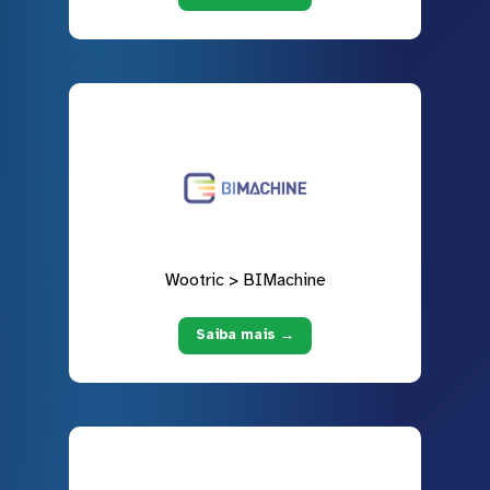
Wootric > BIMachine
Saiba mais →