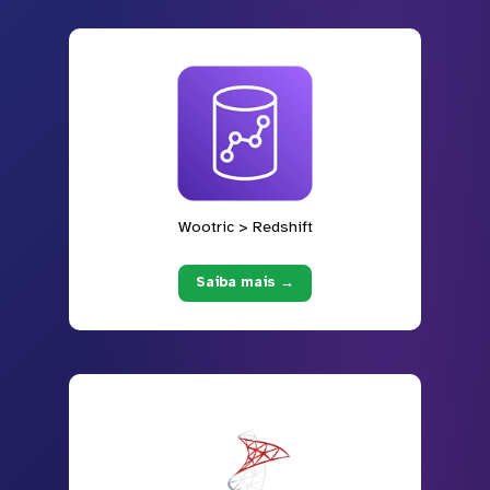
Wootric > Redshift
Saiba mais →