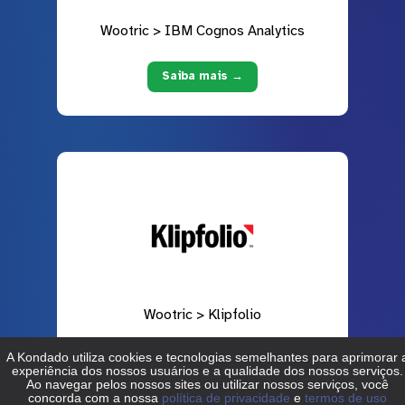
Wootric > IBM Cognos Analytics
Saiba mais →
Wootric > Klipfolio
Saiba mais →