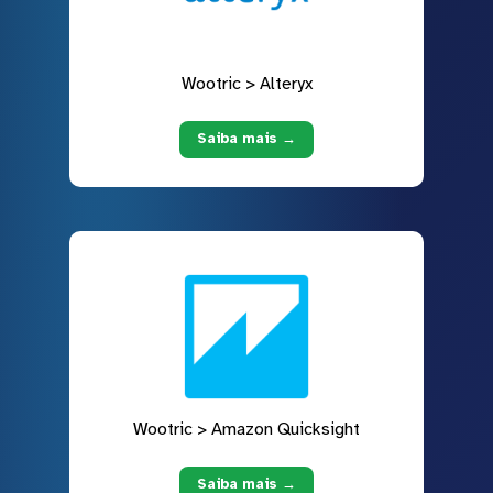
Wootric > Alteryx
Saiba mais →
Wootric > Amazon Quicksight
Saiba mais →