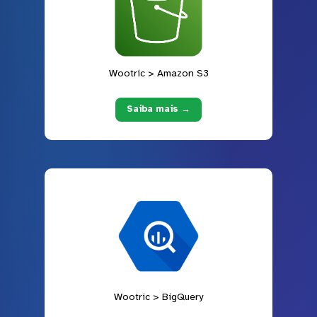
Wootric > Amazon S3
Saiba mais →
Wootric > BigQuery