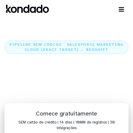
PIPELINE SEM CÓDIGO · SALESFORCE MARKETING
CLOUD (EXACT TARGET) → REDSHIFT
Envie os dados do Salesforce
Marketing Cloud (Exact Target)
para o Redshift
Home
Conectores
Salesforce Marketing Cloud (Exact Target)
Integração Salesforce Marketing Cloud (Exact Target) + Redshift
Comece gratuitamente
SEM cartão de crédito | 14 dias | 10MM de registros | 30
integrações