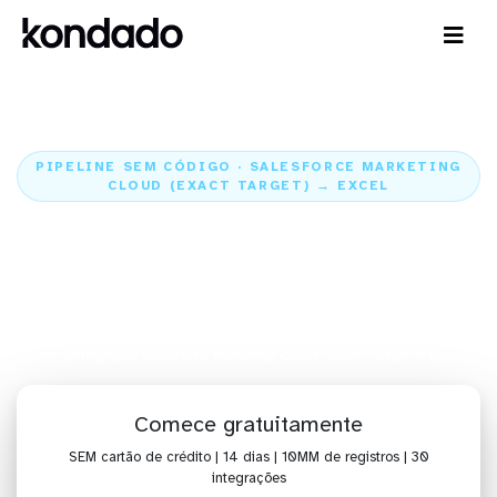
PIPELINE SEM CÓDIGO · SALESFORCE MARKETING
CLOUD (EXACT TARGET) → EXCEL
Envie os dados do Salesforce
Marketing Cloud (Exact Target)
para o Excel
Home
Conectores
Salesforce Marketing Cloud (Exact Target)
Integração Salesforce Marketing Cloud (Exact Target) + Excel
Comece gratuitamente
SEM cartão de crédito | 14 dias | 10MM de registros | 30
integrações