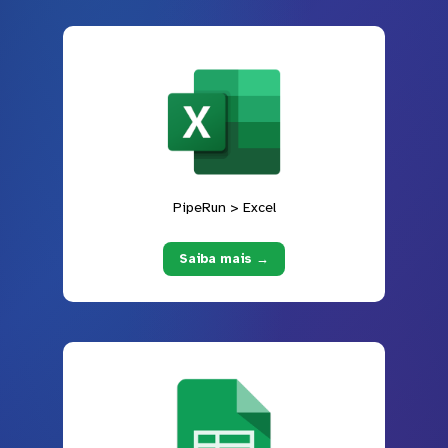
PipeRun > Excel
Saiba mais →