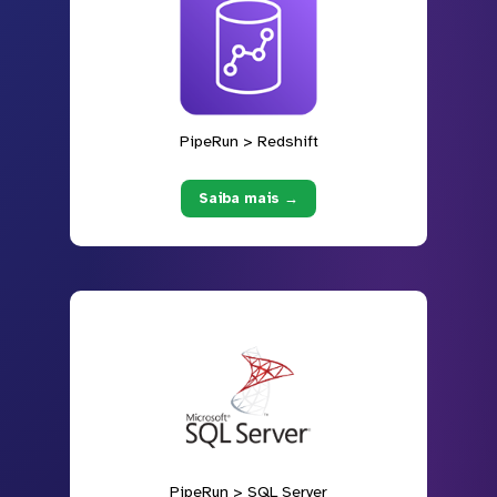
PipeRun > Redshift
Saiba mais →
PipeRun > SQL Server