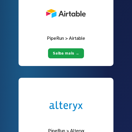
PipeRun > Airtable
Saiba mais →
PipeRun > Alteryx