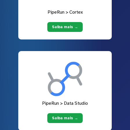
PipeRun > Cortex
Saiba mais →
PipeRun > Data Studio
Saiba mais →