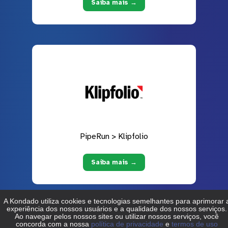
Saiba mais →
PipeRun > Klipfolio
Saiba mais →