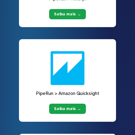
Saiba mais →
PipeRun > Amazon Quicksight
Saiba mais →