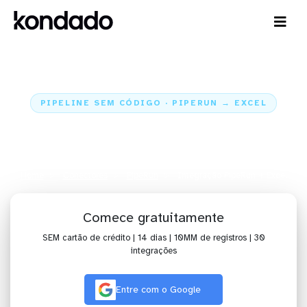
PIPELINE SEM CÓDIGO · PIPERUN → EXCEL
Envie os dados do PipeRun para
o Excel
Home
Conectores
PipeRun
Integração PipeRun + Excel
Comece gratuitamente
SEM cartão de crédito | 14 dias | 10MM de registros | 30
integrações
Entre com o Google