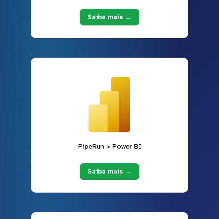
Saiba mais →
PipeRun > Power BI
Saiba mais →