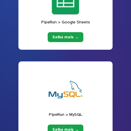
PipeRun > Google Sheets
Saiba mais →
PipeRun > MySQL
Saiba mais →