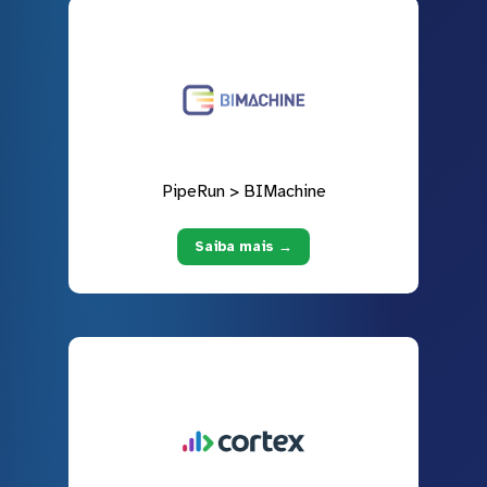
PipeRun > BIMachine
Saiba mais →