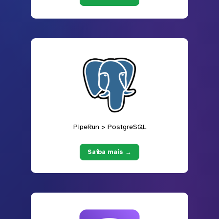
PipeRun > PostgreSQL
Saiba mais →