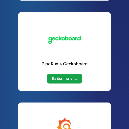
PipeRun > Geckoboard
Saiba mais →