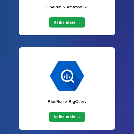
PipeRun > Amazon S3
Saiba mais →
PipeRun > BigQuery
Saiba mais →